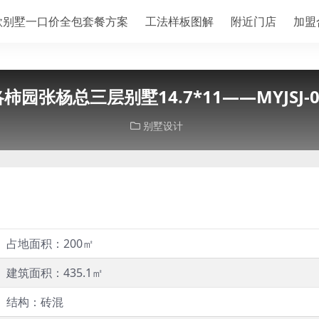
款别墅一口价全包套餐方案
工法样板图解
附近门店
加盟
柿园张杨总三层别墅14.7*11——MYJSJ-0
别墅设计
占地面积：200㎡
建筑面积：435.1㎡
结构：砖混