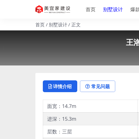
首页
别墅设计
爆
首页
别墅设计
正文
王洛
详情介绍
常见问题
面宽：14.7m
进深：15.3m
层数：三层