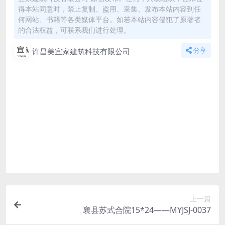
得本站同意时，禁止复制、盗用、采集、发布本站内容到任
何网站、书籍等各类媒体平台。如若本站内容侵犯了原著者
的合法权益，可联系我们进行处理。
许昌美宜家建筑科技有限公司
分享
所有的项目图纸是否免费？
本站所有的图纸资源都是免费，资源版权属于许昌
美宜家建筑科技有限公司 所有，这里所提供资源均
只能用于参考，请勿直接商用。若由于商用引起版
权纠纷，一切责任均由使用者承担。
如何获取全套图纸？
联系门店或者客户经理，如有实际需求，客户经理
可以将整套图纸给到您。
上一篇
襄县苏式合院15*24——MYJSJ-0037